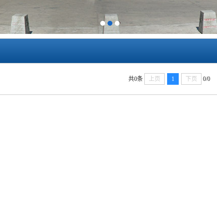
1
2
3
共0条
上页
1
下页
0/0