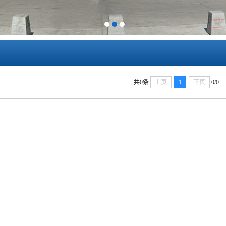
1
2
3
共0条
上页
1
下页
0/0