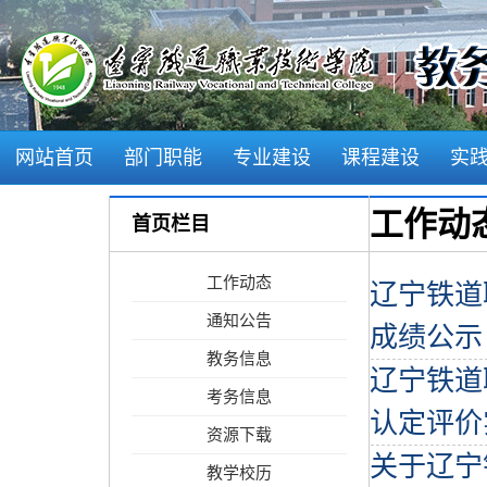
网站首页
部门职能
专业建设
课程建设
实
学风建设
工作动
首页栏目
工作动态
辽宁铁道
通知公告
成绩公示
教务信息
辽宁铁道
考务信息
认定评价
资源下载
关于辽宁
教学校历