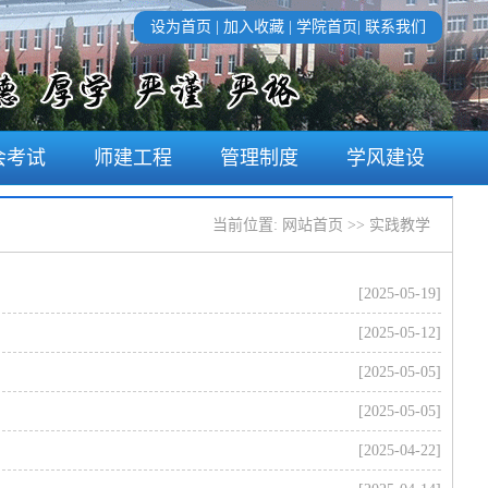
设为首页
|
加入收藏
|
学院首页
|
联系我们
会考试
师建工程
管理制度
学风建设
当前位置: 网站首页 >> 实践教学
[2025-05-19]
[2025-05-12]
[2025-05-05]
[2025-05-05]
[2025-04-22]