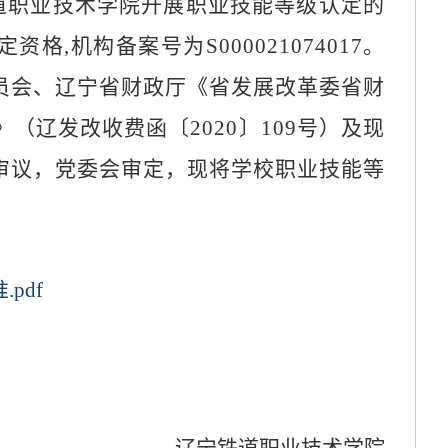
道职业技术学院开展职业技能等级认定的
定资格
,
机构备案号为
S000021074017
。
员会、辽宁省财政厅《省发展改革委省财
》（辽发改收费函〔
2020
〕
109
号）及现
审议，党委会审定，现将学
校
职业技能等
pdf