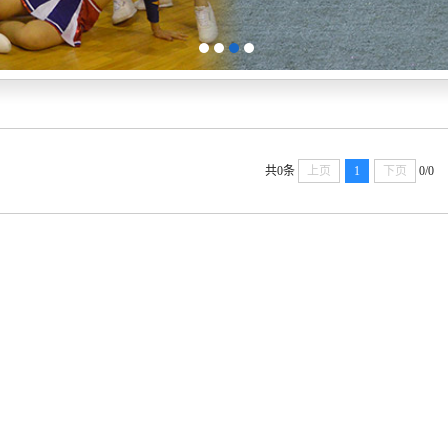
1
2
3
4
共0条
上页
1
下页
0/0