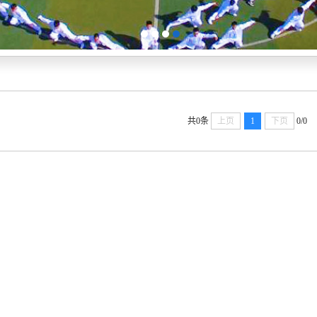
1
2
3
4
共0条
上页
1
下页
0/0