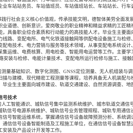
企业车站站务员、车站值班员、车站值班站长、车站站长、行车
够践行社会主义核心价值观，传承技能文明，德智体美劳全面发
职业道德、创新意识，爱岗敬业的职业精神和精益求精的工匠精
能，具备职业综合素质和行动能力的高技能人才。毕业生主要面
力线路、变配电所、电气化铁道接触网等供配电设备施工与检修
变配电技术、电力营销与服务等技术领域，从事变配电系统设计
采集运维、电费核算、用电检查、智能用电运营等工作。主要学
线路安装与检修、电能计量技术、变配电所运行检修与施工、接
习测量基础知识、数字化测图、GNSS定位测量、无人机组装与
扫描与建模、现代精密工程测量等课程，培养具备无人机装配与
。毕业生主要面向城市建设、轨道交通建设、自然资源调查、地
信号技术
习人工智能通识、城轨信号集中监测系统维护、城市轨道交通信
、城轨信号电源系统维护、城轨信号业务管理规程、城轨专用通信
信信号智能运维系统，掌握通信信号设备故障预测分析、系统调
、通信信号设备智能制造及工程施工单位，在通信信号设备智慧
工安装及产品设计开发等工作。