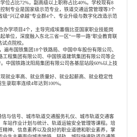
上学位占比72%，副高级以上职称占比40%。学校现有8
自动控制专业是国家级示范专业，铁道交通运营管理等3个
级“兴辽卓越”专业群4个、专业升级与数字化改造示范
联合办学项目4个，主导完成埃塞俄比亚国家职业技能岗
起单位，深度融入东北三省一区“一带一路”职业教育联
估试点院校。
，遍布国铁集团18个铁路局、中国中车股份有限公司、
路工程集团有限公司、中国铁道建筑集团有限公司等企
荣誉。中国铁路沈阳局集团有限公司各基层站段60%以上技
实现就业率高、就业质量好、就业起薪高、就业稳定性
生录取率连续4年达到100%。
通信与信号、城市轨道交通服务礼仪、城市轨道交通客
、车站作业计划与统计、轨道运输安全管理等课程。培
匠精神、信息素养以及良好的职业道德和职业素养，掌
毕业生主要面向城市地铁、轻轨、城际快速轨道交通等