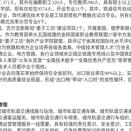
 371人，其中在编教职工320人，专任教师298人，具有硕士以
学部。现有在校生9574人，开设专业31个。其中，铁道信号
专业，现代通信技术专业是工信部首批产教融合试点专业。另有省
养模式改革示范专业8个。
国、吉尔吉斯斯坦“墨子工坊”建设项目2个，开展泰国、俄罗斯
项。作为教育部牵头五国组建的金砖国家职业教育联盟27家中方发
省“墨子工坊”海外产业学院联盟，获评辽宁省高校国际化水平评
校为铁路和地方企业培养各级各类高、中级技术管理人才7万余名
通企业、地方铁路、各行业领域央企国企铁路专用线以及中国铁
多人荣获“火车头奖章”“全路技术能手”“全路优秀共产党员”等
技术人员都毕业于我校。
毕业去向落实率始终保持在全省前列，对口就业率在90%以上，
的高质量就业局面，形成“出口畅”带动“入口旺”的良性循环，招
管理
习城市轨道交通线路与站场、城市轨道交通车辆、城市轨道交通
交通客运服务、城市轨道交通行车规章、城市轨道交通行车组织
通运营管理服务一线需要，具有较强的责任意识、安全意识、工
运组织、客运服务、行车组织、应急处置等知识的高技能人才。