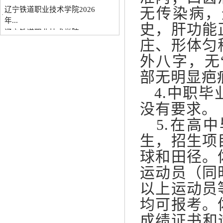
年...
无传染病，
辽宁铁道职业技术学院2025
·
史，肝功能
年...
庄、形体匀
外八字，无
部无明显疤
4.中职毕
没有要求。
5.在高中
生，招生项
球和田径。
运动员（同
以上运动员
均可报考。
成绩证书和