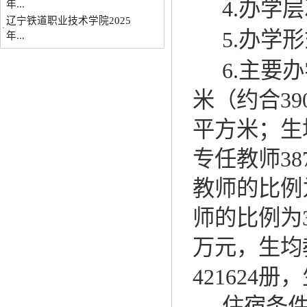
4.
办学层
·
年...
5.
办学形
6.
主要办
米（约合
3
9
平方米；生
专任教师
38
教师的比例
师的比例为
万元，生均
421624
册，
住宿条