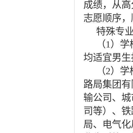
成绩，从高
志愿顺序
特殊专
（
1
）
学
均适宜男生
（
2
）
学
路局
集团有
输公司、城
司
等
）、铁
局、电气化