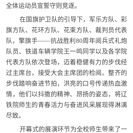
全体运动员宣誓守则竞逐。
在国旗护卫队的引导下，军乐方队、
彩
旗方队、花环方队、花束方队
、
裁判员代表
队，擎旗手
——抗战胜利80周年阅兵式礼炮
队员、铁道车辆学院王一鸣同学以及
各学院
代表方队依次登场，迈着稳健有力的步伐经
过主席台，接受大会主席团的检阅。整齐
的
步伐踏响奋进节拍，洪亮的口号传递热血激
情，他们以抖擞的精神、昂扬的姿态，将辽
铁院师生的青春活力与奋进风采展现得淋漓
尽致。
开幕式的展演环节为全校师生带来了一