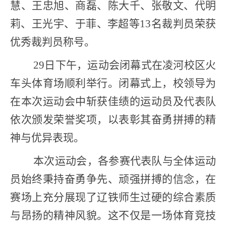
慧、王忠旭、商磊、陈大千、张敬文、代明
莉、王光宇、于菲、李超
等
13
名
裁
判员荣获
优秀裁判员称号。
29日下午，运动会闭幕式在凌河校区火
车头体育场顺利举行。闭幕式上，校领导为
在本次运动会中斩获佳绩的运动员及代表队
依次颁发荣誉奖项，以表彰其奋勇拼搏的精
神与优异表现。
本次运动会，各参赛代表队与全体运动
员始终秉持奋勇争先、顽强拼搏的信念，在
赛场上充分展现了辽铁师生过硬的综合素质
与昂扬的精神风貌。这不仅是一场体育竞技