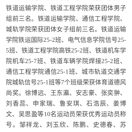
铁道运输学院、铁道工程学院
荣获团体男子
组前三名
。
铁道运输学院、通信工程学院、
城轨学院
荣获团体女子组前三名
。铁道运输
学院铁运国际
25-2班、电气信息学院信号25-
5班、铁道工程学院高铁25-2班、铁道机车学
院机车25-7班、铁道车辆学院焊接25-2班、
通信工程学院通信25-1班、城市轨道交通学
院城轨信号25-1班
等
7个班级
荣获体育道德风
尚奖
。
徐博远、王东瀛、安志豪、张奕翀、
刘香蕊、申家瑞、鲁安琪、石浩辰、姜博
文、吴思盈等
10名
运动员荣获优秀运动员称
号
。
邹祥龙、刘玉欣、陈鹏、史德春、苏