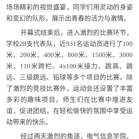
场场精彩的视觉盛
宴，同学们用灵动的身姿
和变幻的队形，展示出青春的活力与激情。
开幕式结束后，进入激烈的比赛环节，
学校
28
支代表队，近
931
名运动员进行了
100
米、200米、400
米、
800米、1500米、3000
米、110米跨栏、4x100米接力、跳高、跳
远、三级跳远、铅球等多个项目的比赛。除
了激烈的竞技比赛外，运动会还设置了丰富
多彩的趣味项目，师生们在比赛中增进友
谊，促进团结，在轻松愉快的氛围中享受运
动带来的快乐。
经过两天激烈
的
角逐，
电气信息学院、