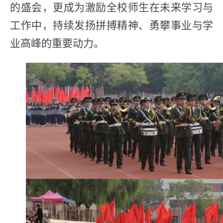
的盛会，更成为激励全校师生在未来学习与
工作中，持续发扬拼搏精神、勇攀事业与学
业高峰的重要动力。