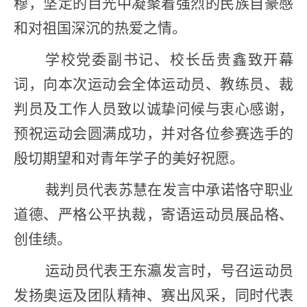
穆，坚定的目光中凝聚着强烈的民族自豪感
和对祖国深沉的热爱之情。
学校党委副书记、校长岳贵鑫
致开幕
词，向本次运动会全体运动员、教练员、裁
判员及工作人员致以诚挚问候与衷心感谢
，
预祝
运动会圆满
成功，并
对各位参赛选手的
殷切期望和对青年学子的美好祝愿。
裁判员代表
苏慧
在发言中承诺恪守职业
道德、严格公平执裁
，
寄语运动员展品格、
创佳绩。
运动员代表
王东瀛
发言时，号召运动员
发扬奥运及团队精神、赛出风采，同时代表