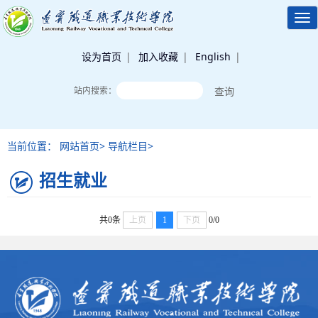
Tog
nav
设为首页
|
加入收藏
|
English
|
站内搜索：
当前位置： 网站首页> 导航栏目>
招生就业
共0条
上页
1
下页
0/0