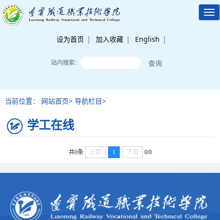
Tog
nav
设为首页
|
加入收藏
|
English
|
站内搜索：
当前位置： 网站首页> 导航栏目>
学工在线
共0条
上页
1
下页
0/0